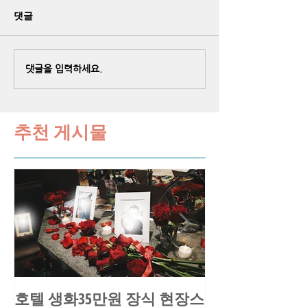
댓글
댓글을 입력하세요.
추천 게시물
호텔 생화35만원 장식 현장스
송○환님 요트