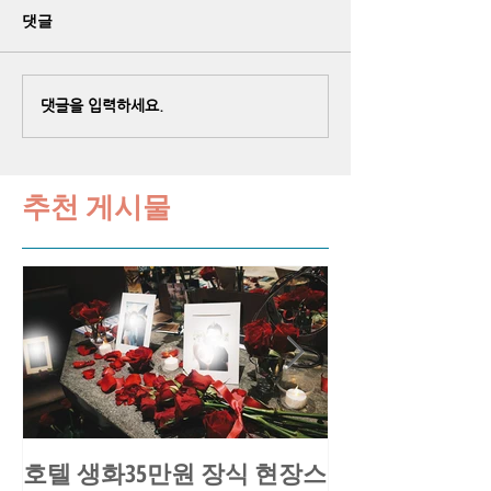
댓글
댓글을 입력하세요.
추천 게시물
호텔 생화35만원 장식 현장스
송○환님 요트