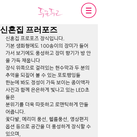
신혼집 프러포즈
신혼집 프로포즈 장식입니다.
기본 생화형에도 100송이의 장미가 들어
가서 보기에도 풍성하고 장미 향기가 방 안
을 가득 채웁니다
장식 위쪽으로 걸려있는 현수막과 두 분의 
추억을 되짚어 볼 수 있는 포토행잉들
한눈에 봐도 정성이 가득 보이는 종이액자 
사진과 함께 은은하게 빛나고 있는 LED초
들은
분위기를 더욱 따뜻하고 로맨틱하게 만들
어줍니다.
꽃다발, 메리미 풍선, 헬륨풍선, 영상편지 
옵션 등으로 공간을 더 풍성하게 장식할 수 
있으며,