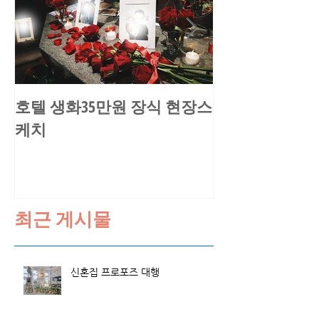
호텔 생화35만원 장식 현장스
송○환님 요트
케치
스케치
최근 게시물
신혼집 프로포즈 대행