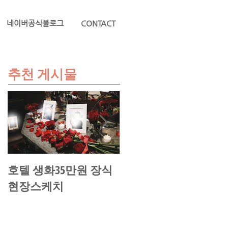
네이버공식블로그
CONTACT
추천 게시물
호텔 생화35만원 장식
송○환님 요트프로포
현장스케치
현장스케치