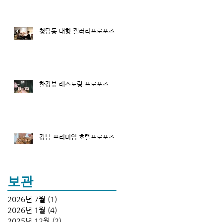
청담동 대형 갤러리프로포즈
한강뷰 레스토랑 프로포즈
강남 프리미엄 호텔프로포즈
보관
2026년 7월
(1)
게시물 1개
2026년 1월
(4)
게시물 4개
2025년 12월
(2)
게시물 2개