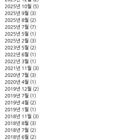
2025년 10월
(5)
게시물 5개
2025년 9월
(3)
게시물 3개
2025년 8월
(2)
게시물 2개
2025년 7월
(7)
게시물 7개
2025년 5월
(1)
게시물 1개
2025년 2월
(3)
게시물 3개
2023년 5월
(2)
게시물 2개
2022년 6월
(1)
게시물 1개
2022년 3월
(1)
게시물 1개
2021년 11월
(3)
게시물 3개
2020년 7월
(3)
게시물 3개
2020년 4월
(1)
게시물 1개
2019년 12월
(2)
게시물 2개
2019년 7월
(1)
게시물 1개
2019년 4월
(2)
게시물 2개
2019년 1월
(1)
게시물 1개
2018년 11월
(3)
게시물 3개
2018년 8월
(3)
게시물 3개
2018년 7월
(2)
게시물 2개
2018년 6월
(2)
게시물 2개