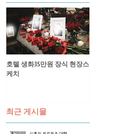
호텔 생화35만원 장식 현장스
송○환님 요트
케치
스케치
최근 게시물
신혼집 프로포즈 대행