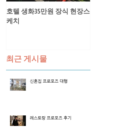
호텔 생화35만원 장식 현장스
송○환님 요트
케치
스케치
최근 게시물
신혼집 프로포즈 대행
레스토랑 프로포즈 후기