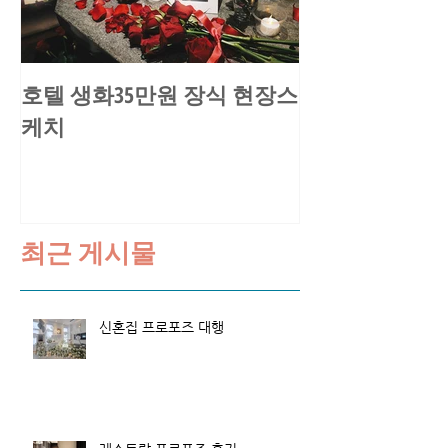
호텔 생화35만원 장식 현장스
송○환님 요트
케치
스케치
최근 게시물
신혼집 프로포즈 대행