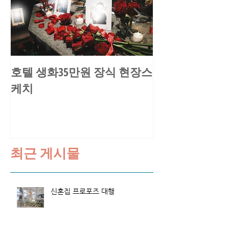
호텔 생화35만원 장식 현장스
송○환님 요트
케치
스케치
최근 게시물
신혼집 프로포즈 대행