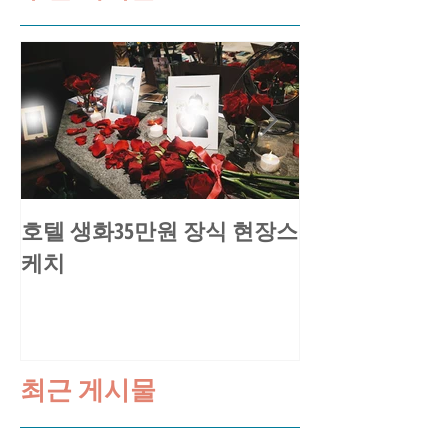
호텔 생화35만원 장식 현장스
송○환님 요트
케치
스케치
최근 게시물