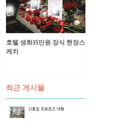
호텔 생화35만원 장식 현장스
송○환님 요트
케치
스케치
최근 게시물
신혼집 프로포즈 대행