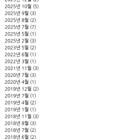
2025년 10월
(5)
게시물 5개
2025년 9월
(3)
게시물 3개
2025년 8월
(2)
게시물 2개
2025년 7월
(7)
게시물 7개
2025년 5월
(1)
게시물 1개
2025년 2월
(3)
게시물 3개
2023년 5월
(2)
게시물 2개
2022년 6월
(1)
게시물 1개
2022년 3월
(1)
게시물 1개
2021년 11월
(3)
게시물 3개
2020년 7월
(3)
게시물 3개
2020년 4월
(1)
게시물 1개
2019년 12월
(2)
게시물 2개
2019년 7월
(1)
게시물 1개
2019년 4월
(2)
게시물 2개
2019년 1월
(1)
게시물 1개
2018년 11월
(3)
게시물 3개
2018년 8월
(3)
게시물 3개
2018년 7월
(2)
게시물 2개
2018년 6월
(2)
게시물 2개