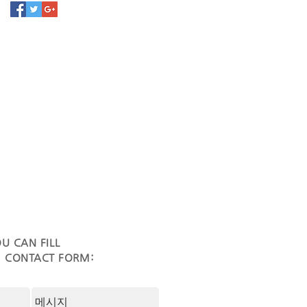
U CAN FILL
G CONTACT FORM: