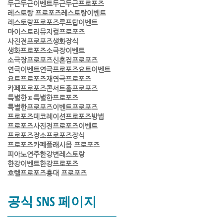
두근두근이벤트
두근두근프로포즈
레스토랑 프로포즈
레스토랑이벤트
레스토랑프로포즈
루프탑이벤트
마이스토리
뮤지컬프로포즈
사진전프로포즈
생화장식
생화프로포즈
소극장이벤트
소극장프로포즈
신혼집프로포즈
연극이벤트
연극프로포즈
요트이벤트
요트프로포즈
재연극프로포즈
카페프로포즈
콘서트홀프로포즈
특별한ㅍ
특별한프로포즈
특별한프로포즈이벤트
프로포즈
프로포즈데코레이션
프로포즈방법
프로포즈사진전
프로포즈이벤트
프로포즈장소
프로포즈장식
프로포즈카페
플래시몹 프로포즈
피아노연주
한강변레스토랑
한강이벤트
한강프로포즈
호텔프로포즈
홍대 프로포즈
공식 SNS 페이지