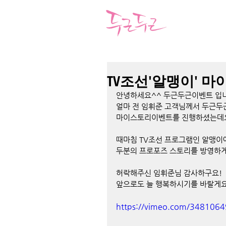
TV조선'알맹이' 
안녕하세요^^ 두근두근이벤트 입
얼마 전 임휘준 고객님께서 두근두
마이스토리이벤트를 진행하셨는데
때마침 TV조선 프로그램인 알맹이
두분의 프로포즈 스토리를 방영하게
허락해주신 임휘준님 감사하구요!
앞으로도 늘 행복하시기를 바랄게요
https://vimeo.com/348106