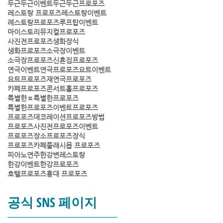
두근두근이벤트
두근두근프로포즈
레스토랑 프로포즈
레스토랑이벤트
레스토랑프로포즈
루프탑이벤트
마이스토리
뮤지컬프로포즈
사진전프로포즈
생화장식
생화프로포즈
소극장이벤트
소극장프로포즈
신혼집프로포즈
연극이벤트
연극프로포즈
요트이벤트
요트프로포즈
재연극프로포즈
카페프로포즈
콘서트홀프로포즈
특별한ㅍ
특별한프로포즈
특별한프로포즈이벤트
프로포즈
프로포즈데코레이션
프로포즈방법
프로포즈사진전
프로포즈이벤트
프로포즈장소
프로포즈장식
프로포즈카페
플래시몹 프로포즈
피아노연주
한강변레스토랑
한강이벤트
한강프로포즈
호텔프로포즈
홍대 프로포즈
공식 SNS 페이지