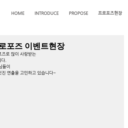
HOME
INTRODUCE
PROPOSE
프로포즈현장
로포즈 이벤트현장
포즈로 많이 사랑받는
다.
님들이 
 멋진 연출을 고민하고 있습니다~