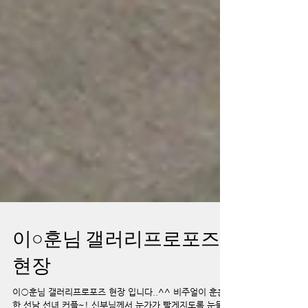
이○훈님 갤러리프로포즈