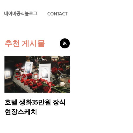
네이버공식블로그
CONTACT
추천 게시물
을
^
호텔 생화35만원 장식
송○환님 요트프로포
현장스케치
현장스케치