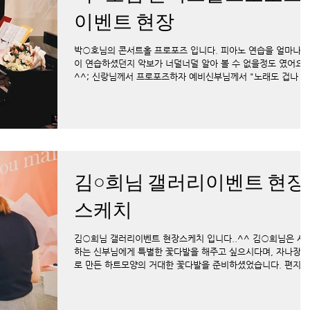
이벤트 현장
박○호님의 콘서트홀 프로포즈 입니다. 피아노 연습을 얼마나 
이 연습하셨던지 악보가 너덜너덜 알아 볼 수 없을정도 였어요
^^; 신랑님께서 프로포즈하자 예비신부님께서 "노래도 겁나 못
하면서.."하는 말과 함께 울음을 왈칵 쏟으셨으셨습니다. ㅎㅎ..
김○희님 갤러리이벤트 현장
스케치
김○희님 갤러리이벤트 현장스케치 입니다..^^ 김○희님은 사
하는 신부님에게 특별한 꽃다발을 해주고 싶으시다며, 자나장미
로 만든 하트모양의 거대한 꽃다발을 준비하셨었습니다. 편지도
똑같은 내용으로 2장 준비해서 한장은 예비 신부님을 주시고 한
장은...