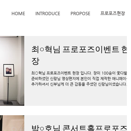
HOME
INTRODUCE
PROPOSE
프로포즈현장
최○혁님 프로포즈이벤트 현
장
최○혁님 프로포즈이벤트 현장 입니다. 장미 100송이 꽃다발을
준비하셨던 신랑님 영상편지에 본인이 직접 제작한 애니메이션
추가하셔서 신부님께 더 큰 감동을 주셨던 신랑님이셨습니다..^
역시 프로포즈 이벤트는 신랑의 정성이 들어가야 진~~한~~...
박○호님 콘서트홀프로포즈