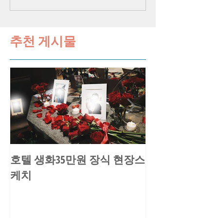
추천 게시물
호텔 생화35만원 장식 현장스
송○환님 요트
케치
스케치