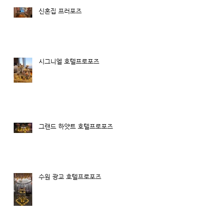
신혼집 프러포즈
시그니엘 호텔프로포즈
그랜드 하얏트 호텔프로포즈
수원 광교 호텔프로포즈