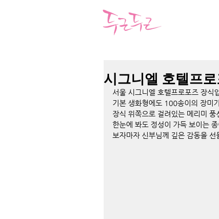
시그니엘 호텔프로
서울 시그니엘 호텔프로포즈 장식
기본 생화형에도 100송이의 장미
장식 위쪽으로 걸려있는 메리미 풍선
한눈에 봐도 정성이 가득 보이는 종
보자마자 신부님께 깊은 감동을 선