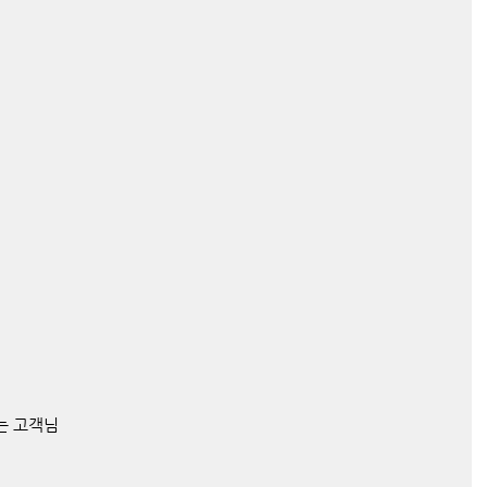
는 고객님