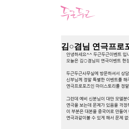
김○겸님 연극프로
안녕하세요^^ 두근두근이벤트 입
오늘은 김○겸님의 연극이벤트 현장
두근두근사무실에 방문하셔서 상담
신부님께 정말 특별한 이벤트를 해
연극프로포즈인 마이스토리를 정말 
그런데 예비 신분님이 대만 모델분
연극을 보는데 문제가 있음을 걱정
이 부분은 대본을 중국어로 만들어
연극과같이볼 수 있게 해서 문제 없