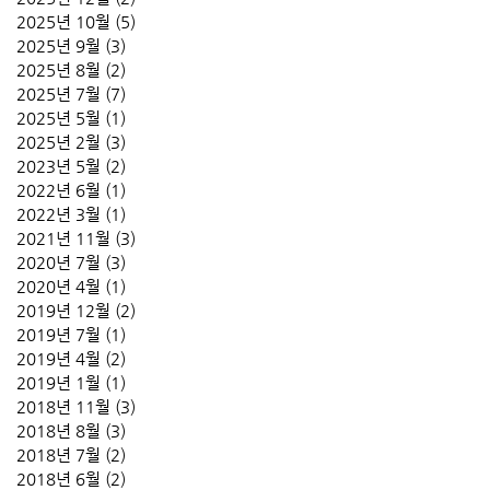
2025년 10월
(5)
게시물 5개
2025년 9월
(3)
게시물 3개
2025년 8월
(2)
게시물 2개
2025년 7월
(7)
게시물 7개
2025년 5월
(1)
게시물 1개
2025년 2월
(3)
게시물 3개
2023년 5월
(2)
게시물 2개
2022년 6월
(1)
게시물 1개
2022년 3월
(1)
게시물 1개
2021년 11월
(3)
게시물 3개
2020년 7월
(3)
게시물 3개
2020년 4월
(1)
게시물 1개
2019년 12월
(2)
게시물 2개
2019년 7월
(1)
게시물 1개
2019년 4월
(2)
게시물 2개
2019년 1월
(1)
게시물 1개
2018년 11월
(3)
게시물 3개
2018년 8월
(3)
게시물 3개
2018년 7월
(2)
게시물 2개
2018년 6월
(2)
게시물 2개